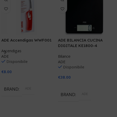
ADE Accendigas WWF001
ADE BILANCIA CUCINA
A
DIGITALE KE1800-4
e
Accendigas
ADE
Bilance
B
Disponibile
ADE
A
Disponibile
€
8.00
€
38.00
€
Aggiungi Al Carrello
Aggiungi Al Carrello
ADE
BRAND
ADE
BRAND