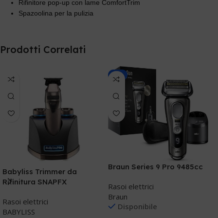
Rifinitore pop-up con lame ComfortTrim
Spazoolina per la pulizia
Prodotti Correlati
-8%
Braun Series 9 Pro 9485cc
Babyliss Trimmer da
P
Rifinitura SNAPFX
Rasoi elettrici
Braun
Rasoi elettrici
Disponibile
R
BABYLISS