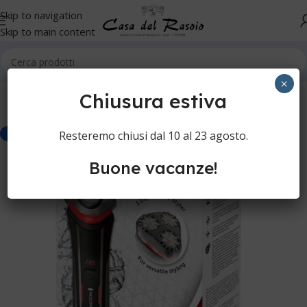
Skip to navigation
Skip to main content
Home
Cura della persona
Rasoi elettrici
Rasoi elettrici
×
Chiusura estiva
Resteremo chiusi dal 10 al 23 agosto.
-17%
Buone vacanze!