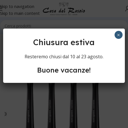
Skip to navigation
Skip to main content
Home
Igiene orale
Spazzolini elettrici
Setole per spazzolini
×
Chiusura estiva
Resteremo chiusi dal 10 al 23 agosto.
Buone vacanze!