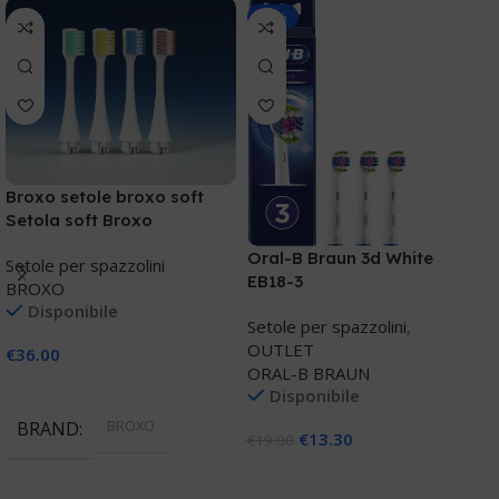
-30%
Broxo setole broxo soft
Setola soft Broxo
O
Oral-B Braun 3d White
c
Setole per spazzolini
EB18-3
BROXO
S
Disponibile
Setole per spazzolini
,
O
OUTLET
€
36.00
ORAL-B BRAUN
Aggiungi Al Carrello
Disponibile
€
BROXO
BRAND
€
13.30
€
19.00
Aggiungi Al Carrello