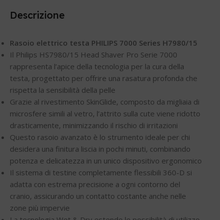
Descrizione
Rasoio elettrico testa PHILIPS 7000 Series H7980/15
Il Philips HS7980/15 Head Shaver Pro Serie 7000
rappresenta l’apice della tecnologia per la cura della
testa, progettato per offrire una rasatura profonda che
rispetta la sensibilità della pelle
Grazie al rivestimento SkinGlide, composto da migliaia di
microsfere simili al vetro, l’attrito sulla cute viene ridotto
drasticamente, minimizzando il rischio di irritazioni
Questo rasoio avanzato è lo strumento ideale per chi
desidera una finitura liscia in pochi minuti, combinando
potenza e delicatezza in un unico dispositivo ergonomico
Il sistema di testine completamente flessibili 360-D si
adatta con estrema precisione a ogni contorno del
cranio, assicurando un contatto costante anche nelle
zone più impervie
La tecnologia Wet & Dry estende le possibilità di utilizzo,