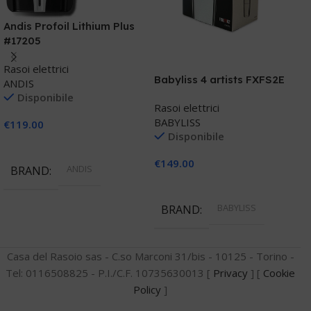
P
Andis Profoil Lithium Plus
S
#17205
R
Rasoi elettrici
P
Babyliss 4 artists FXFS2E
ANDIS
Disponibile
Rasoi elettrici
€
BABYLISS
€
119.00
Disponibile
Aggiungi Al Carrello
€
149.00
ANDIS
BRAND
Aggiungi Al Carrello
BABYLISS
BRAND
Casa del Rasoio sas - C.so Marconi 31/bis - 10125 - Torino -
Tel: 0116508825 - P.I./C.F. 10735630013 [
Privacy
] [
Cookie
Policy
]