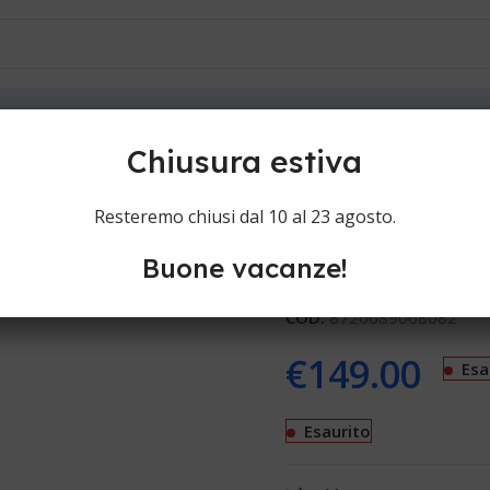
ioni
Contatti
Chiusura estiva
Philips 5000 
Resteremo chiusi dal 10 al 23 agosto.
Buone vacanze!
Rasoi elettrici Philips 500
COD:
8720689008082
€
149.00
Esa
Esaurito