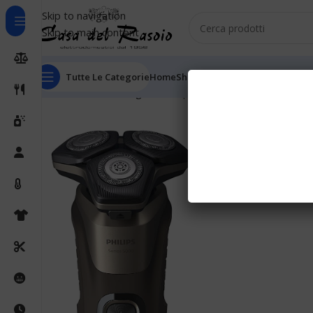
Skip to navigation
Skip to main content
Tutte Le Categorie
Home
Shop
Outlet
Chi Siamo
Informaz
Home
Senza Categoria
Philips 5000 Series S5898/35