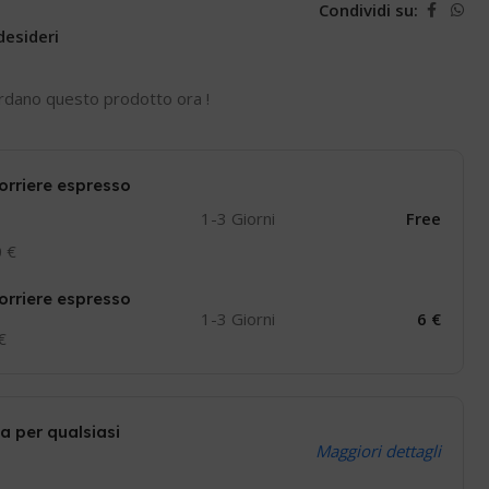
Condividi su:
desideri
rdano questo prodotto ora !
orriere espresso
1-3 Giorni
Free
0 €
orriere espresso
1-3 Giorni
6 €
 €
a per qualsiasi
Maggiori dettagli