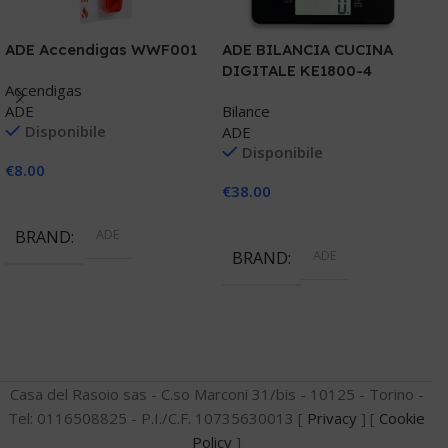
ADE Accendigas WWF001
ADE BILANCIA CUCINA
A
DIGITALE KE1800-4
e
Accendigas
ADE
Bilance
B
Disponibile
ADE
A
Disponibile
€
8.00
€
38.00
€
Aggiungi Al Carrello
Aggiungi Al Carrello
ADE
BRAND
ADE
BRAND
Casa del Rasoio sas - C.so Marconi 31/bis - 10125 - Torino -
Tel: 0116508825 - P.I./C.F. 10735630013 [
Privacy
] [
Cookie
Policy
]