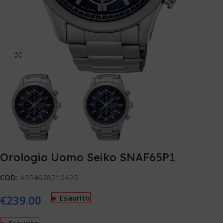
Clicca per ingrandire
Orologio Uomo Seiko SNAF65P1
COD:
4954628210425
€
239.00
Esaurito