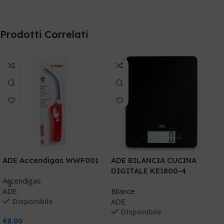
Prodotti Correlati
ADE Accendigas WWF001
ADE BILANCIA CUCINA
A
DIGITALE KE1800-4
e
Accendigas
ADE
Bilance
B
Disponibile
ADE
A
Disponibile
€
8.00