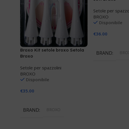
Setole per spazzol
BROXO
Disponibile
€
36.00
Aggiungi Al Carre
Broxo Kit setole broxo Setola
BRAND
BRO
Broxo
Setole per spazzolini
BROXO
Disponibile
€
35.00
Aggiungi Al Carrello
BRAND
BROXO