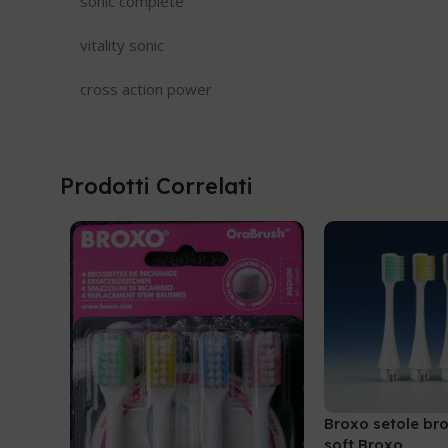
sonic complete
vitality sonic
cross action power
Prodotti Correlati
Broxo setole bro
soft Broxo