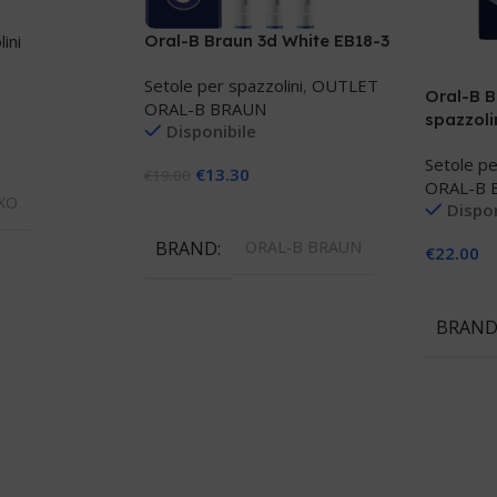
ini
Oral-B Braun 3d White EB18-3
Setole per spazzolini
,
OUTLET
Oral-B B
ORAL-B BRAUN
spazzoli
Disponibile
CLEAN W
Setole pe
llo
€
13.30
€
19.00
ORAL-B 
XO
Dispon
Aggiungi Al Carrello
BRAND
ORAL-B BRAUN
€
22.00
Aggiungi
BRAN