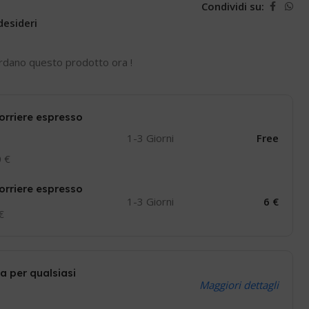
Condividi su:
desideri
rdano questo prodotto ora !
orriere espresso
1-3 Giorni
Free
0 €
orriere espresso
1-3 Giorni
6 €
 €
a per qualsiasi
Maggiori dettagli