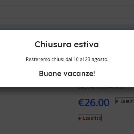
ioni
Contatti
olini
Oral-B Braun Sensitive Clean ultrathin EB60
Chiusura estiva
Oral-B Braun 
Resteremo chiusi dal 10 al 23 agosto.
Buone vacanze!
Setole per spazzolini Oral-
COD:
4210201410683
€
26.00
Esaur
Esaurito