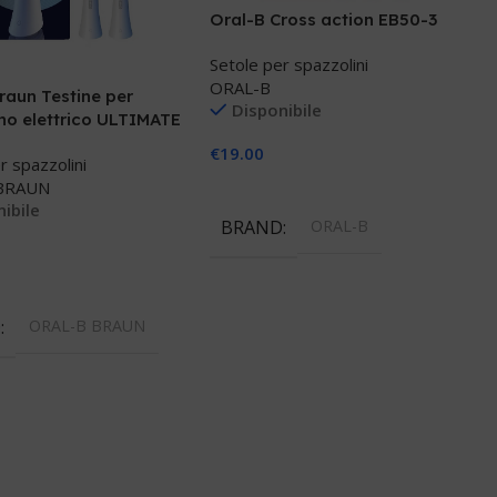
Oral-B Cross action EB50-3
Setole per spazzolini
ORAL-B
raun Testine per
Disponibile
no elettrico ULTIMATE
HITE X 2
€
19.00
r spazzolini
BRAUN
Aggiungi Al Carrello
ibile
BRAND
ORAL-B
 Al Carrello
D
ORAL-B BRAUN