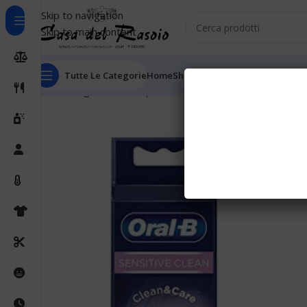
Skip to navigation
Skip to main content
Tutte Le Categorie
Home
Shop
Outlet
Chi Siamo
Informaz
Home
Igiene orale
Spazzolini elettrici
Setole per spazz