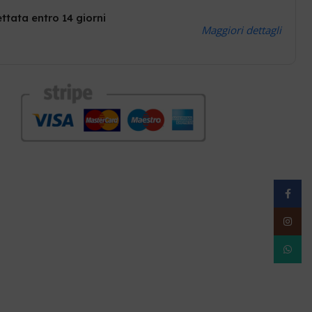
ttata entro 14 giorni
Maggiori dettagli
Facebo
Instag
WhatsA