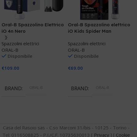
Oral-B Spazzolino Elettrico
Oral-B Spazzolino elettrico
O
iO 4n Nero
iO Kids Spider Man
i
Spazzolini elettrici
Spazzolini elettrici
S
ORAL-B
ORAL-B
O
Disponibile
Disponibile
€
109.00
€
69.00
€
Aggiungi Al Carrello
Aggiungi Al Carrello
ORAL-B
ORAL-B
BRAND
BRAND
Casa del Rasoio sas - C.so Marconi 31/bis - 10125 - Torino -
Tel: 0116508825 - P.I./C.F. 10735630013 [
Privacy
] [
Cookie