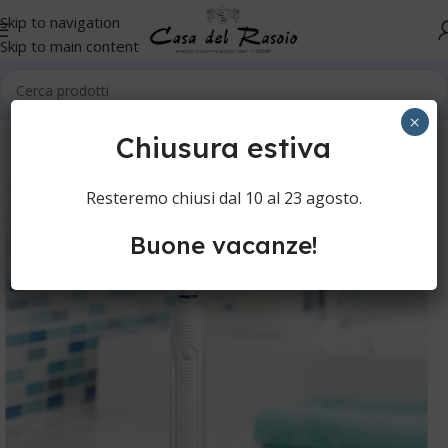
Skip to navigation
Skip to main content
Home
Igiene orale
Spazzolini elettrici
Spazzolini elettrici
×
Chiusura estiva
Resteremo chiusi dal 10 al 23 agosto.
Buone vacanze!