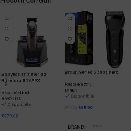
Prodotti Correlati
-13%
P
P
Braun Series 3 300s nero
Babyliss Trimmer da
L
Rifinitura SNAPFX
R
Rasoi elettrici
P
Braun
Rasoi elettrici
Disponibile
BABYLISS
Disponibile
€
69.00
€
€
79.00
€
279.00
Aggiungi Al Carrello
Aggiungi Al Carrello
Braun
BRAND