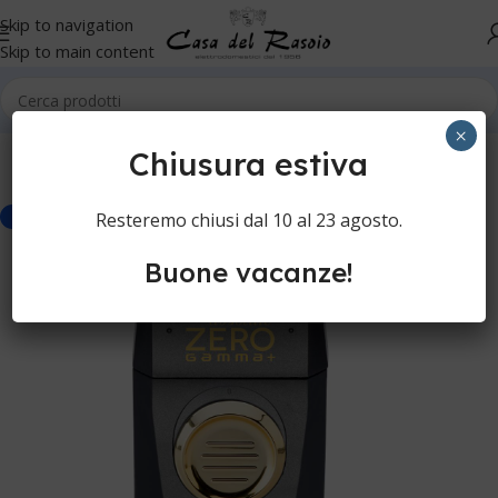
Skip to navigation
Skip to main content
Home
Cura della persona
Rasoi elettrici
Rasoi elettrici
×
Chiusura estiva
Resteremo chiusi dal 10 al 23 agosto.
-20%
Buone vacanze!