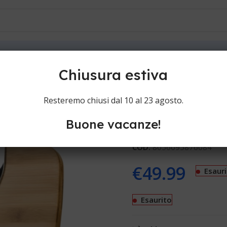
ioni
Contatti
nce G30047
Chiusura estiva
G3Ferrari Fo
Resteremo chiusi dal 10 al 23 agosto.
Buone vacanze!
Pesapersone G3Ferrari Fo
COD:
8056095876084
€
49.99
Esaur
Esaurito