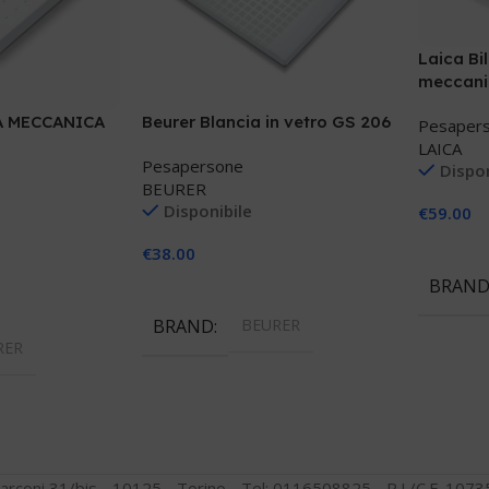
Laica Bi
meccani
A MECCANICA
Beurer Blancia in vetro GS 206
Pesaper
LAICA
Pesapersone
Dispon
BEURER
Disponibile
€
59.00
Aggiungi
€
38.00
BRAN
Aggiungi Al Carrello
llo
BRAND
BEURER
RER
arconi 31/bis - 10125 - Torino - Tel: 0116508825 - P.I./C.F. 10