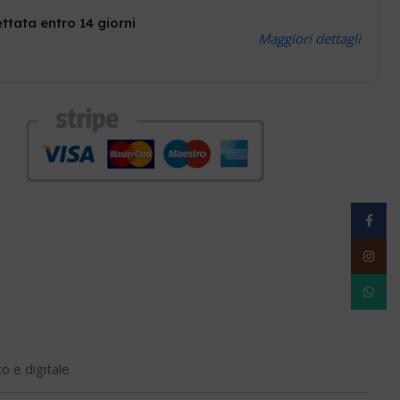
ttata entro 14 giorni
Maggiori dettagli
Facebo
Instag
WhatsA
o e digitale