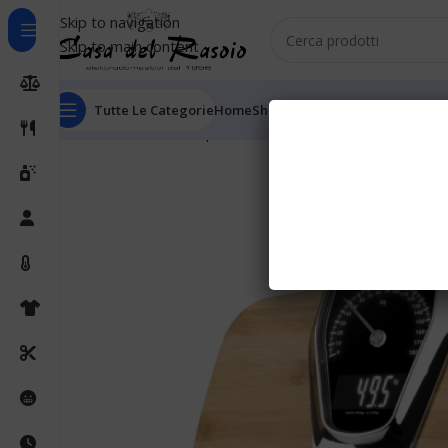
Skip to navigation
Skip to main content
Tutte Le Categorie
Home
Shop
Outlet
Chi Siamo
Informaz
Home
Bilance
Pesapersone
G3Ferrari Formula Elega