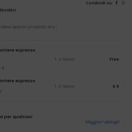
Condividi su:
desideri
rdano questo prodotto ora !
orriere espresso
1-3 Giorni
Free
0 €
orriere espresso
1-3 Giorni
6 €
 €
a per qualsiasi
Maggiori dettagli