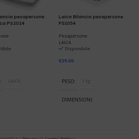
lancia pesapersone
Laica Bilancia pesapersone
ca PS2024
PS1054
sone
Pesapersone
LAICA
ibile
Disponibile
€
29.00
 Al Carrello
Aggiungi Al Carrello
D
LAICA
PESO
1 kg
DIMENSIONI
20 × 20 × 20 cm
BRAND
LAICA
735630013 [
Privacy
] [
Cookie Policy
]