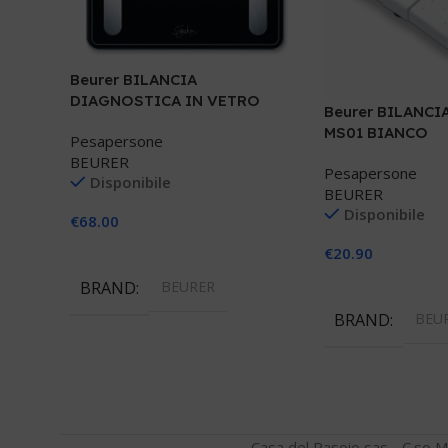
Beurer BILANCIA
DIAGNOSTICA IN VETRO
Beurer BILANCI
BF410BL
MS01 BIANCO
Pesapersone
BEURER
Pesapersone
Disponibile
BEURER
Disponibile
€
68.00
€
20.90
Aggiungi Al Carrello
Aggiungi Al Carre
BRAND
BEURER
BRAND
BEU
Casa del Rasoio sas - C.so M