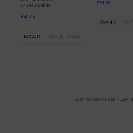
€
75.00
Disponibile
Aggiungi Al Carre
€
48.00
BRAND
CAS
Aggiungi Al Carrello
BRAND
CASTLE FORBES
Casa del Rasoio sas - C.so M