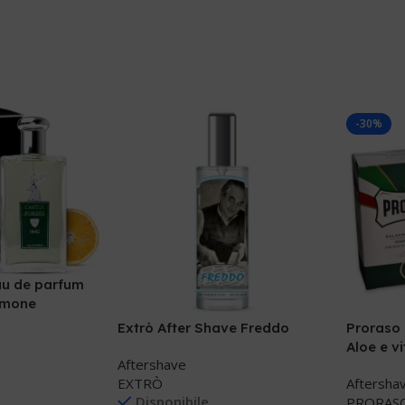
-30%
au de parfum
imone
Extrò After Shave Freddo
Proraso
Aloe e v
Aftershave
EXTRÒ
Aftersha
Disponibile
PRORAS