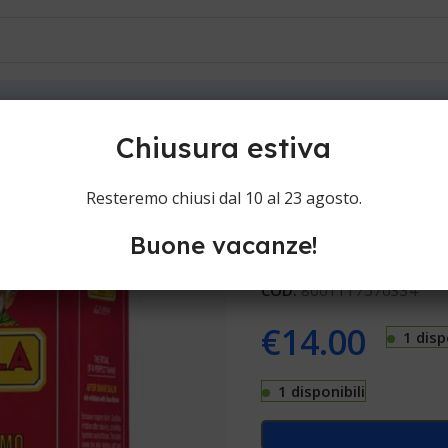
ioni
Contatti
e
Cella Balsamo dopobarba al burro di Karitè
Chiusura estiva
Cella Balsam
Resteremo chiusi dal 10 al 23 agosto.
Buone vacanze!
Aftershave Cella Balsamo d
COD:
8001117570334
€
14.00
1 disp
1 disponibili