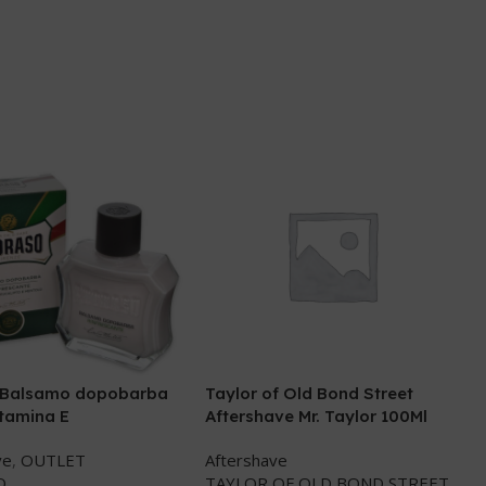
 Balsamo dopobarba
Taylor of Old Bond Street
itamina E
Aftershave Mr. Taylor 100Ml
ve
,
OUTLET
Aftershave
O
TAYLOR OF OLD BOND STREET