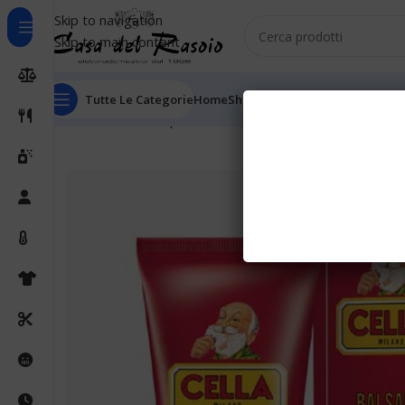
Skip to navigation
Skip to main content
Tutte Le Categorie
Home
Shop
Outlet
Chi Siamo
Informaz
Home
Cura della persona
Rasatura manuale
Aftershav