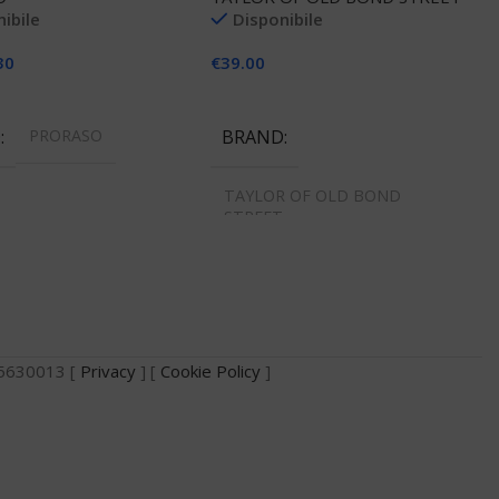
ibile
Disponibile
30
€
39.00
 Al Carrello
Aggiungi Al Carrello
D
PRORASO
BRAND
TAYLOR OF OLD BOND
STREET
735630013 [
Privacy
] [
Cookie Policy
]