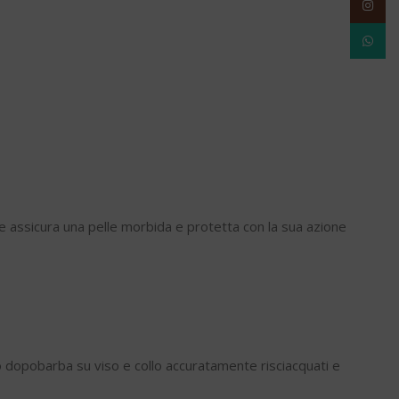
Instag
WhatsA
a e assicura una pelle morbida e protetta con la sua azione
mo dopobarba su viso e collo accuratamente risciacquati e