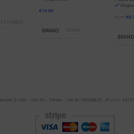
Dispon
€
19.00
llo
€
6.
€
9.00
Aggiungi Al Carrello
TLE FORBES
Aggiungi
BRAND
EXTRÒ
BRAN
arconi 31/bis - 10125 - Torino - Tel: 0116508825 - P.I./C.F. 10