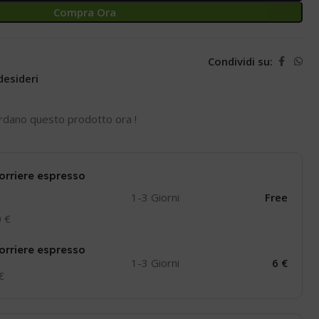
Compra Ora
Condividi su:
desideri
rdano questo prodotto ora !
orriere espresso
1-3 Giorni
Free
0 €
orriere espresso
1-3 Giorni
6 €
 €