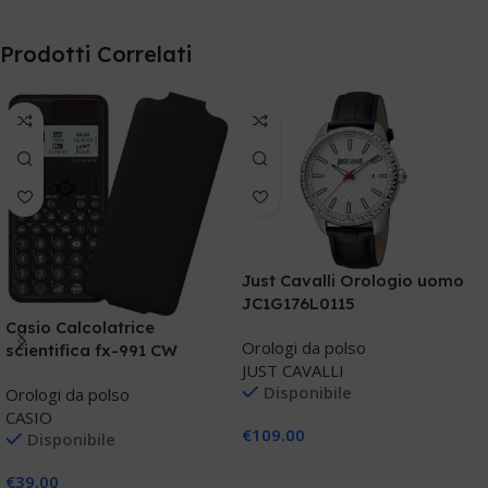
Prodotti Correlati
Just Cavalli Orologio uomo
JC1G176L0115
Casio Calcolatrice
J
Orologi da polso
scientifica fx-991 CW
P
JUST CAVALLI
Disponibile
Orologi da polso
O
CASIO
J
€
109.00
Disponibile
Aggiungi Al Carrello
€
39.00
€