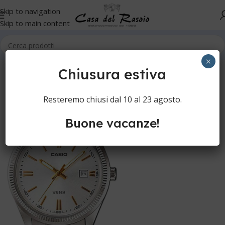
Skip to navigation
Skip to main content
Home
Orologi
Orologi da polso
Casio
×
Chiusura estiva
Resteremo chiusi dal 10 al 23 agosto.
Buone vacanze!