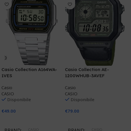
C
Casio Collection A164WA-
Casio Collection AE-
1
1VES
1200WHUB-3AVEF
C
Casio
Casio
C
CASIO
CASIO
Disponibile
Disponibile
€
€
49.00
€
79.00
Aggiungi Al Carrello
Aggiungi Al Carrello
CASIO
CASIO
BRAND
BRAND