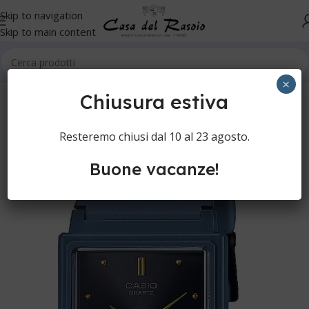
Skip to navigation
Skip to main content
Home
Orologi
Orologi da polso
Casio
×
Chiusura estiva
Resteremo chiusi dal 10 al 23 agosto.
Buone vacanze!