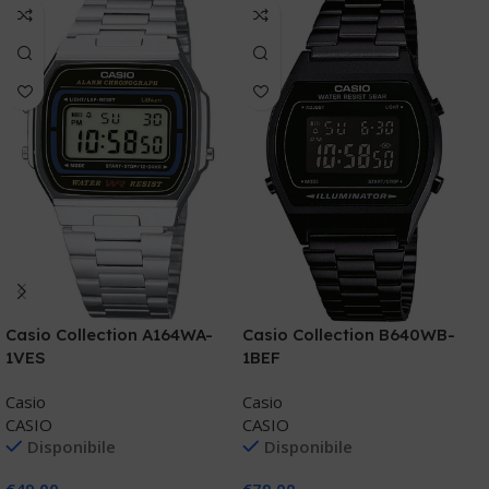
C
Casio Collection A164WA-
Casio Collection B640WB-
7
1VES
1BEF
C
Casio
Casio
C
CASIO
CASIO
Disponibile
Disponibile