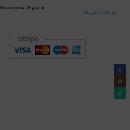
ttata entro 14 giorni
Maggiori dettagli
Facebo
Instag
WhatsA