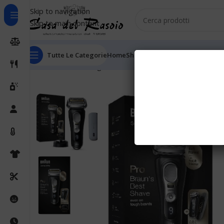
Skip to navigation
Skip to main content
Tutte Le Categorie
Home
Shop
Outlet
Chi Siamo
Informaz
Home
Senza Categoria
Braun Series 9 Pro 9420s