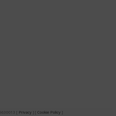
735630013 [
Privacy
] [
Cookie Policy
]