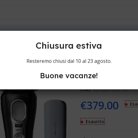
ioni
Contatti
Chiusura estiva
Braun Series 
Resteremo chiusi dal 10 al 23 agosto.
Buone vacanze!
Rasoi elettrici Braun Serie
COD:
4210201393795
€
379.00
Esa
Esaurito