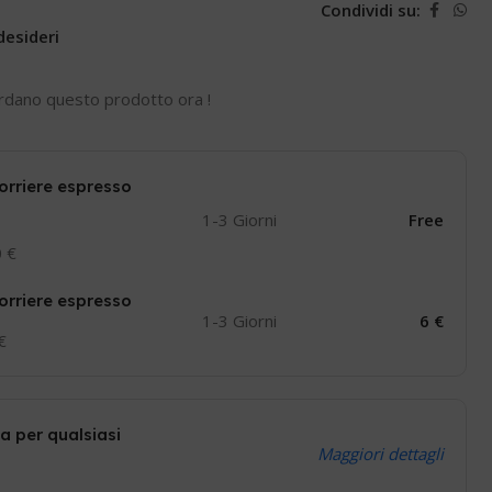
Condividi su:
desideri
rdano questo prodotto ora !
orriere espresso
1-3 Giorni
Free
0 €
orriere espresso
1-3 Giorni
6 €
 €
a per qualsiasi
Maggiori dettagli