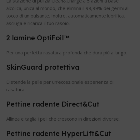
La stazione di pulizia Clean&Charge a 5 azioni a base
alcolica, unica al mondo, che elimina il 99,99% dei germi al
tocco di un pulsante. Inoltre, automaticamente lubrifica,
asciuga e ricarica il tuo rasoio.
2 lamine OptiFoil™
Per una perfetta rasatura profonda che dura più a lungo.
SkinGuard protettiva
Distende la pelle per un’eccezionale esperienza di
rasatura
Pettine radente Direct&Cut
Allinea e taglia i peli che crescono in direzioni diverse.
Pettine radente HyperLift&Cut