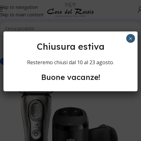
Skip to navigation
Skip to main content
Home
Cura della persona
Rasoi elettrici
Rasoi elettrici
×
Chiusura estiva
Resteremo chiusi dal 10 al 23 agosto.
-12%
Buone vacanze!