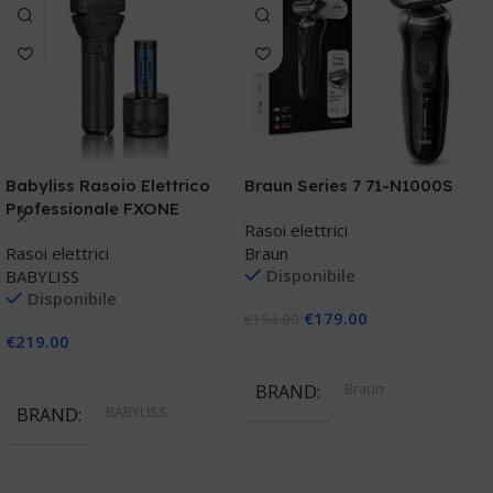
Babyliss Rasoio Elettrico
Braun Series 7 71-N1000S
J
Professionale FXONE
Rasoi elettrici
R
Rasoi elettrici
Braun
J
Disponibile
BABYLISS
Disponibile
€
179.00
€
194.00
€
€
219.00
Aggiungi Al Carrello
Aggiungi Al Carrello
Braun
BRAND
BABYLISS
BRAND