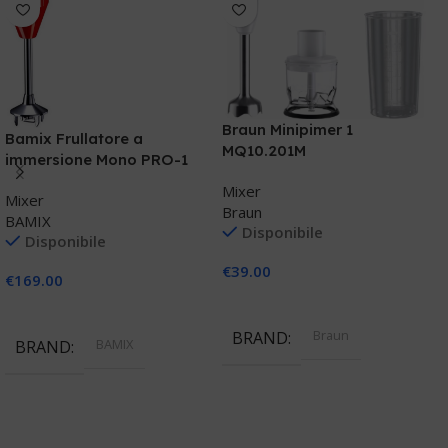
Braun Minipimer 1
G
Bamix Frullatore a
MQ10.201M
M
immersione Mono PRO-1
Rosso
Mixer
M
Mixer
Braun
G
BAMIX
Disponibile
Disponibile
€
39.00
€
€
169.00
Aggiungi Al Carrello
Aggiungi Al Carrello
Braun
BRAND
BAMIX
BRAND