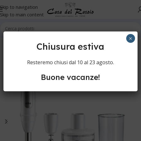
Skip to navigation
Skip to main content
Home
Cucina
Mixer
×
Chiusura estiva
Resteremo chiusi dal 10 al 23 agosto.
Buone vacanze!