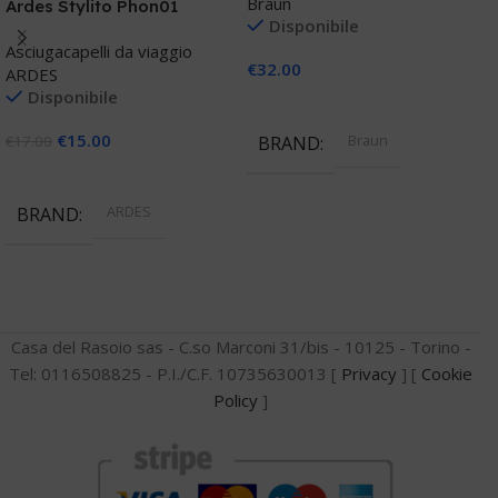
Braun
Ardes Stylito Phon01
B
Disponibile
B
Asciugacapelli da viaggio
€
32.00
ARDES
A
Disponibile
B
Aggiungi Al Carrello
€
15.00
Braun
BRAND
€
17.00
€
Aggiungi Al Carrello
ARDES
BRAND
Casa del Rasoio sas - C.so Marconi 31/bis - 10125 - Torino -
Tel: 0116508825 - P.I./C.F. 10735630013 [
Privacy
] [
Cookie
Policy
]