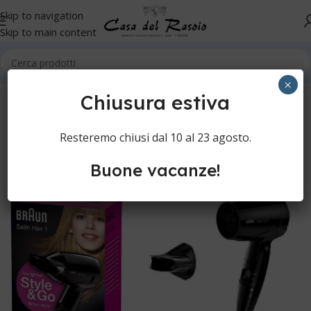
Skip to navigation
Skip to main content
Home
Cura dei capelli
Asciugacapelli da viaggio
×
Chiusura estiva
Resteremo chiusi dal 10 al 23 agosto.
Buone vacanze!