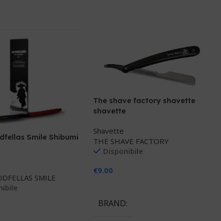
The shave factory shavette
shavette
Shavette
fellas Smile Shibumi
THE SHAVE FACTORY
Disponibile
€
9.00
DFELLAS SMILE
Aggiungi Al Carrello
ibile
BRAND