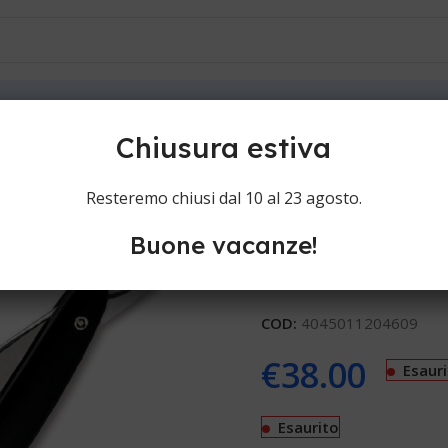
ioni
Contatti
Boker rasoio a mano libera tipo shavette 140907
Chiusura estiva
Boker rasoio 
Resteremo chiusi dal 10 al 23 agosto.
140907
Buone vacanze!
Shavette Boker rasoio a m
COD:
4045011204609
€
38.00
Esaur
Esaurito