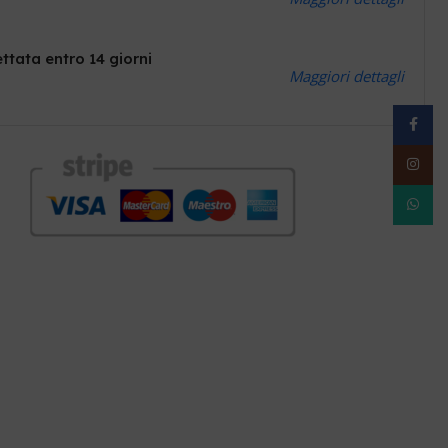
ttata entro 14 giorni
Maggiori dettagli
Facebo
Instag
WhatsA