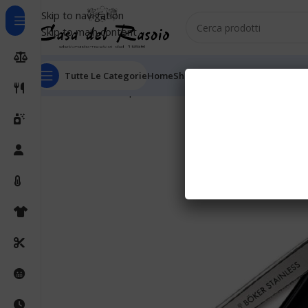
Skip to navigation
Skip to main content
Tutte Le Categorie
Home
Shop
Outlet
Chi Siamo
Informaz
Home
Cura della persona
Rasatura manuale
Shavette