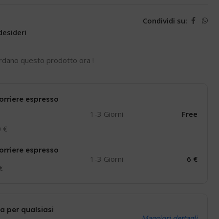
Condividi su:
desideri
rdano questo prodotto ora !
orriere espresso
1-3 Giorni
Free
0 €
orriere espresso
1-3 Giorni
6 €
 €
a per qualsiasi
Maggiori dettagli