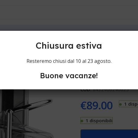
ioni
Contatti
tor BXJE600E
Chiusura estiva
Black & Deck
Resteremo chiusi dal 10 al 23 agosto.
Buone vacanze!
Centrifughe Black & Decker
COD:
8432406240025
€
89.00
1 disp
1 disponibili