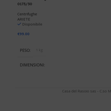
0173/30
Centrifughe
ARIETE
Disponibile
€
99.00
Aggiungi Al Carrello
PESO
1 kg
DIMENSIONI
20 × 20 × 20 cm
Casa del Rasoio sas - C.so M
BRAND
ARIETE