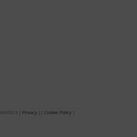
735630013 [
Privacy
] [
Cookie Policy
]