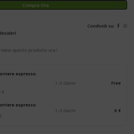
Compra Ora
Condividi su:
desideri
rdano questo prodotto ora !
orriere espresso
1-3 Giorni
Free
0 €
orriere espresso
1-3 Giorni
6 €
 €