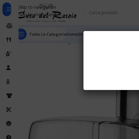
Skip to navigation
Skip to main content
Tutte Le Categorie
Home
Shop
Outlet
Chi Siamo
Informaz
Home
Cucina
Centrifughe
Black & Decker Juice Extrac