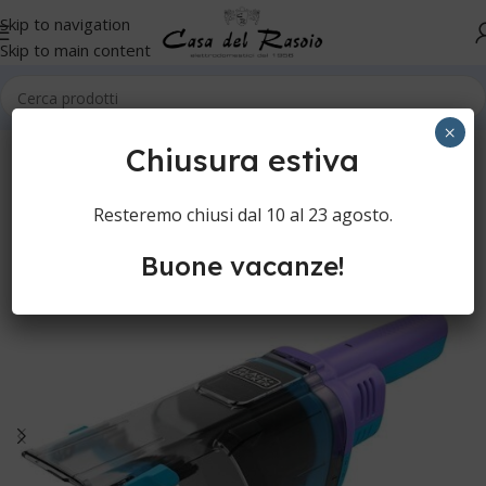
Skip to navigation
Skip to main content
Home
Pulizia casa
Raccogli briciole
×
Chiusura estiva
Resteremo chiusi dal 10 al 23 agosto.
Buone vacanze!