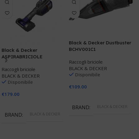
Black & Decker Dustbuster
BCHV001C1
Black & Decker
ASPIRABRICIOLE
Raccogli briciole
B
DUSTERBUSTER
BLACK & DECKER
Raccogli briciole
BHHV520BFP
Disponibile
BLACK & DECKER
R
Disponibile
€
109.00
B
€
179.00
Aggiungi Al Carrello
Aggiungi Al Carrello
€
BLACK & DECKER
BRAND
BLACK & DECKER
BRAND