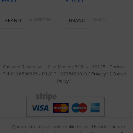
€
55.00
€
119.00
Aggiungi Al Carrello
Aggiungi Al Carrello
AUROREPRO
GA.MA
BRAND
BRAND
Casa del Rasoio sas - C.so Marconi 31/bis - 10125 - Torino -
Tel: 0116508825 - P.I./C.F. 10735630013 [
Privacy
] [
Cookie
Policy
]
0
Questo sito utilizza solo cookie tecnici. Usando il nostro
Confronta
Lista dei desideri
Carrello
Menu
Whatsapp