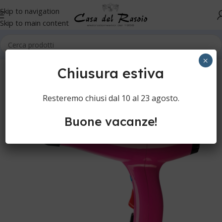
Skip to navigation
Skip to main content
Home
Cura dei capelli
Asciugacapelli Professionali
×
Chiusura estiva
Resteremo chiusi dal 10 al 23 agosto.
Buone vacanze!