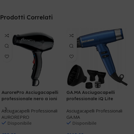
Prodotti Correlati
J
F
AurorePro Asciugacapelli
GA.MA Asciugacapelli
A
professionale nero a ioni
professionale iQ Lite
J
42666
Asciugacapelli Professionali
Asciugacapelli Professionali
AUROREPRO
GA.MA
€
Disponibile
Disponibile