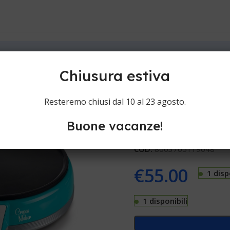
ioni
Contatti
Chiusura estiva
Ariete Crepie
Resteremo chiusi dal 10 al 23 agosto.
Buone vacanze!
Crepiera Ariete Crepiera 2
COD:
8003705119048
€
55.00
1 disp
1 disponibili