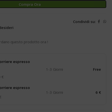
Compra Ora
Condividi su:
desideri
rdano questo prodotto ora !
orriere espresso
1-3 Giorni
Free
0 €
orriere espresso
1-3 Giorni
6 €
 €