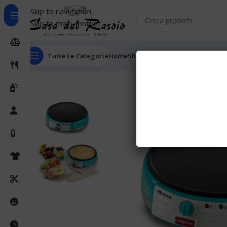
Skip to navigation
Skip to main content
Tutte Le Categorie
Home
Shop
Outlet
Chi Siamo
Informaz
Home
Cucina
Crepiera
Ariete Crepiera 202