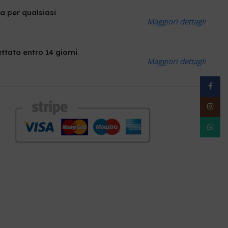
a per qualsiasi
Maggiori dettagli
ttata entro 14 giorni
Maggiori dettagli
Facebo
Instag
WhatsA