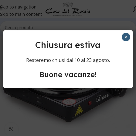
Skip to navigation
Skip to main content
Home
Senza Categoria
×
Chiusura estiva
Resteremo chiusi dal 10 al 23 agosto.
Buone vacanze!
Clicca per ingrandire