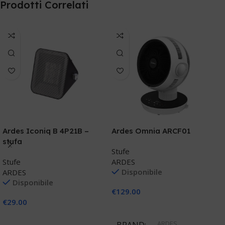
Prodotti Correlati
Ardes Iconiq B 4P21B –
Ardes Omnia ARCF01
A
stufa
B
Stufe
Stufe
ARDES
S
Disponibile
ARDES
A
Disponibile
€
129.00
€
29.00
€
Aggiungi Al Carrello
Aggiungi Al Carrello
ARDES