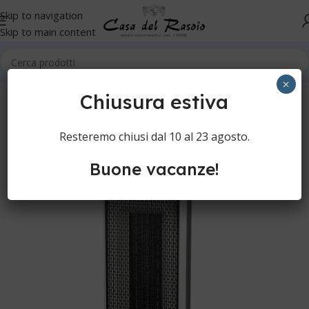
Skip to navigation
Skip to main content
Home
Ventilazione
Stufe
×
Chiusura estiva
Resteremo chiusi dal 10 al 23 agosto.
Buone vacanze!