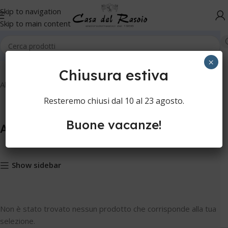
Skip to navigation
Skip to main content
Home
Cura della persona
Rasatura manuale
Allume di rocca
×
Chiusura estiva
Allume di rocca
Resteremo chiusi dal 10 al 23 agosto.
Buone vacanze!
Allume di rocca
Show sidebar
Non è stato trovato nessun prodotto che corrisponde alla tua
selezione.