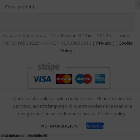
Casa del Rasoio sas - C.so Marconi 31/bis - 10125 - Torino -
Tel: 0116508825 - P.I./C.F. 10735630013 [
Privacy
] [
Cookie
Policy
]
Questo sito utilizza solo cookie tecnici. Usando il nostro
servizio, accetti l'impiego di questi cookie necessari alla
navigazione, in accordo con la nostra Cookie policy.
Accetta
PIÙ INFORMAZIONI
0
dina per
Confronta
Lista dei desideri
Carrello
Menu
Whatsapp